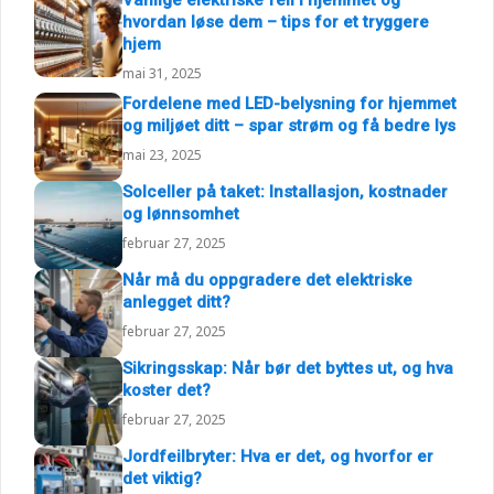
Vanlige elektriske feil i hjemmet og
hvordan løse dem – tips for et tryggere
hjem
mai 31, 2025
Fordelene med LED-belysning for hjemmet
og miljøet ditt – spar strøm og få bedre lys
mai 23, 2025
Solceller på taket: Installasjon, kostnader
og lønnsomhet
februar 27, 2025
Når må du oppgradere det elektriske
anlegget ditt?
februar 27, 2025
Sikringsskap: Når bør det byttes ut, og hva
koster det?
februar 27, 2025