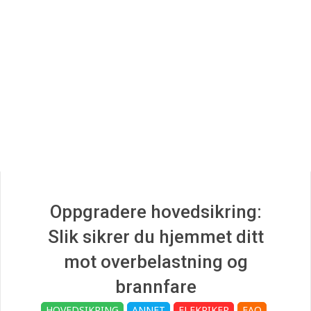
r
i
k
e
r
Oppgradere hovedsikring:
G
Slik sikrer du hjemmet ditt
u
mot overbelastning og
brannfare
HOVEDSIKRING
ANNET
ELEKRIKER
FAQ