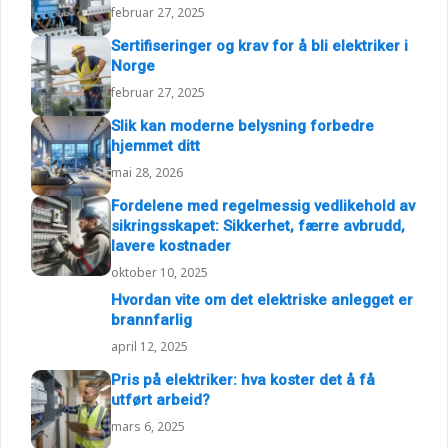
Jordfeilbryter: Hva er det, og hvorfor er
det viktig?
februar 27, 2025
Sertifiseringer og krav for å bli elektriker i
Norge
februar 27, 2025
Slik kan moderne belysning forbedre
hjemmet ditt
mai 28, 2026
Fordelene med regelmessig vedlikehold av
sikringsskapet: Sikkerhet, færre avbrudd,
lavere kostnader
oktober 10, 2025
Hvordan vite om det elektriske anlegget er
brannfarlig
april 12, 2025
Pris på elektriker: hva koster det å få
utført arbeid?