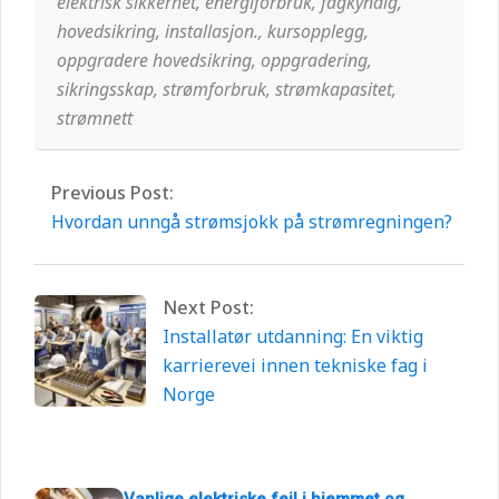
elektrisk sikkerhet
,
energiforbruk
,
fagkyndig
,
hovedsikring
,
installasjon.
,
kursopplegg
,
oppgradere hovedsikring
,
oppgradering
,
sikringsskap
,
strømforbruk
,
strømkapasitet
,
strømnett
Previous Post:
Hvordan unngå strømsjokk på
strømregningen?
Next Post:
Installatør utdanning: En viktig
karrierevei innen tekniske fag i
Norge