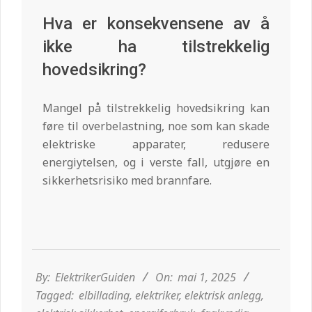
Hva er konsekvensene av å
ikke ha tilstrekkelig
hovedsikring?
Mangel på tilstrekkelig hovedsikring kan
føre til overbelastning, noe som kan skade
elektriske apparater, redusere
energiytelsen, og i verste fall, utgjøre en
sikkerhetsrisiko med brannfare.
2025-
05-
01
By:
ElektrikerGuiden
On:
mai 1, 2025
Tagged:
elbillading
,
elektriker
,
elektrisk anlegg
,