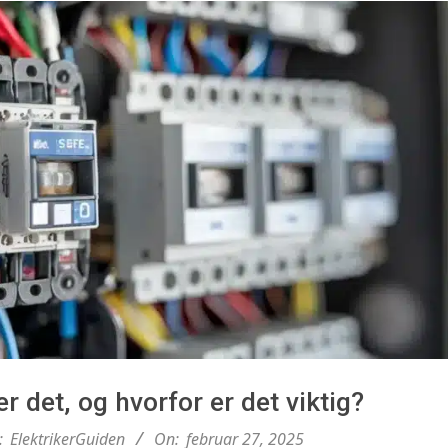
r
i
k
e
r
G
u
er det, og hvorfor er det viktig?
:
ElektrikerGuiden
On:
februar 27, 2025