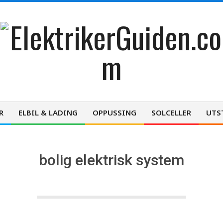
E
l
R
ELBIL & LADING
OPPUSSING
SOLCELLER
UTS
Primary
Navigation
e
Menu
bolig elektrisk system
k
t