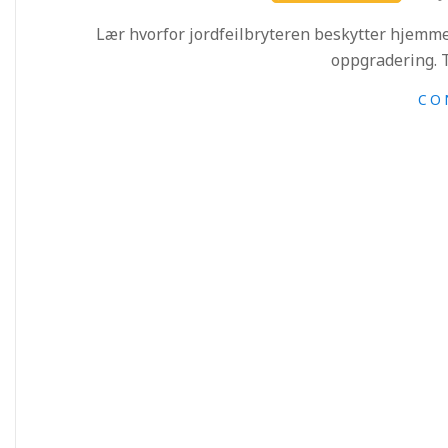
02-
Lær hvorfor jordfeilbryteren beskytter hjemmet 
27
oppgradering. T
CO