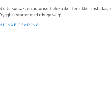
i
ditt. Kontakt en autorisert elektriker for sikker installasj
d
rygghet starter med riktige valg!
NTINUE READING
e
n
.
c
o
m