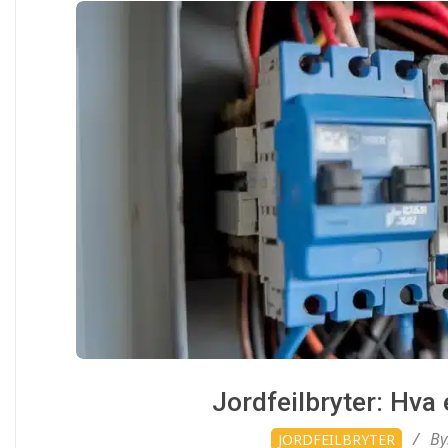
Jordfeilbryter: Hva 
2025-
By
JORDFEILBRYTER