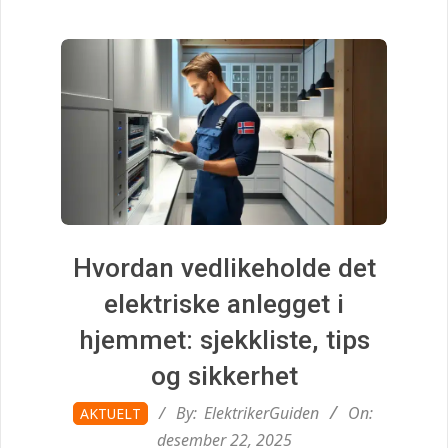
i
d
e
n
.
Hvordan vedlikeholde det
c
elektriske anlegget i
hjemmet: sjekkliste, tips
o
og sikkerhet
m
2025-
By:
ElektrikerGuiden
On:
AKTUELT
12-
desember 22, 2025