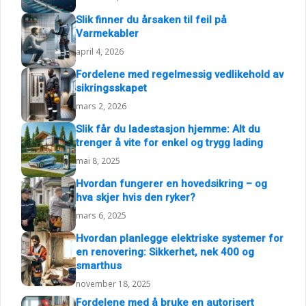
Slik finner du årsaken til feil på
Varmekabler
april 4, 2026
Fordelene med regelmessig vedlikehold av
sikringsskapet
mars 2, 2026
Slik får du ladestasjon hjemme: Alt du
trenger å vite for enkel og trygg lading
mai 8, 2025
Hvordan fungerer en hovedsikring – og
hva skjer hvis den ryker?
mars 6, 2025
Hvordan planlegge elektriske systemer for
en renovering: Sikkerhet, nek 400 og
smarthus
november 18, 2025
Fordelene med å bruke en autorisert