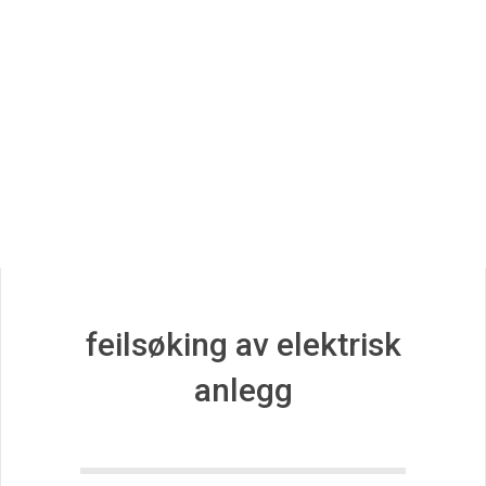
r
i
k
e
r
G
feilsøking av elektrisk
anlegg
u