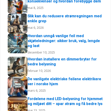
konsekvenser og hvordan forebygge dem
mai 8, 2025
Slik kan du redusere strømregningen med
enkle grep
mai 6, 2026
Hvordan unngå vanlige feil med
skjøteledninger: sikker bruk, valg, lengde
og last
desember 10, 2025
Hvordan installere en dimmerbryter for
bedre belysning
februar 10, 2026
De vanligste elektriske feilene elektrikere
ser i norske hjem
mars 6, 2025
Fordelene med LED-belysning for hjemmet
og miljøet ditt – spar strøm og få bedre lys
mai 23, 2025