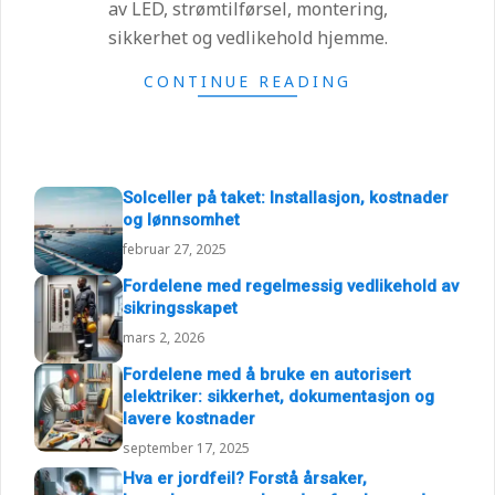
av LED, strømtilførsel, montering,
sikkerhet og vedlikehold hjemme.
CONTINUE READING
Solceller på taket: Installasjon, kostnader
og lønnsomhet
februar 27, 2025
Fordelene med regelmessig vedlikehold av
sikringsskapet
mars 2, 2026
Fordelene med å bruke en autorisert
elektriker: sikkerhet, dokumentasjon og
lavere kostnader
september 17, 2025
Hva er jordfeil? Forstå årsaker,