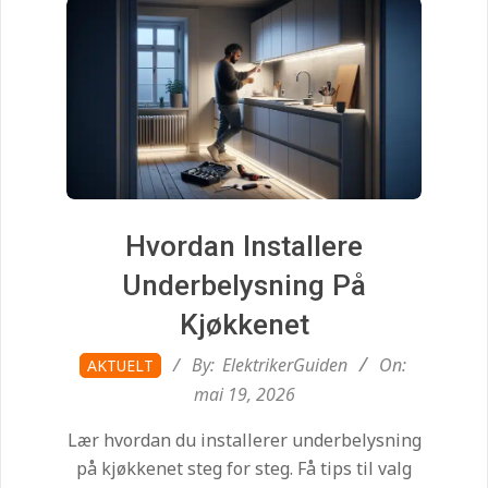
i
d
e
n
.
Hvordan Installere
Underbelysning På
c
Kjøkkenet
2026-
By:
ElektrikerGuiden
On:
AKTUELT
o
05-
mai 19, 2026
19
m
Lær hvordan du installerer underbelysning
på kjøkkenet steg for steg. Få tips til valg