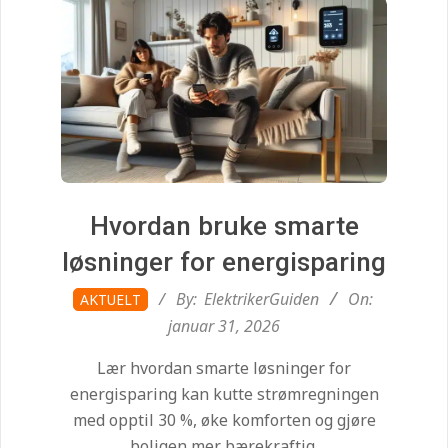
i
d
e
n
.
Hvordan bruke smarte
løsninger for energisparing
c
2026-
By:
ElektrikerGuiden
On:
AKTUELT
01-
januar 31, 2026
o
31
Lær hvordan smarte løsninger for
energisparing kan kutte strømregningen
m
med opptil 30 %, øke komforten og gjøre
boligen mer bærekraftig.