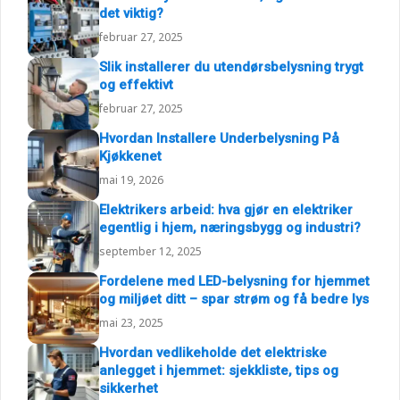
det viktig?
februar 27, 2025
Slik installerer du utendørsbelysning trygt
og effektivt
februar 27, 2025
Hvordan Installere Underbelysning På
Kjøkkenet
mai 19, 2026
Elektrikers arbeid: hva gjør en elektriker
egentlig i hjem, næringsbygg og industri?
september 12, 2025
Fordelene med LED-belysning for hjemmet
og miljøet ditt – spar strøm og få bedre lys
mai 23, 2025
Hvordan vedlikeholde det elektriske
anlegget i hjemmet: sjekkliste, tips og
sikkerhet