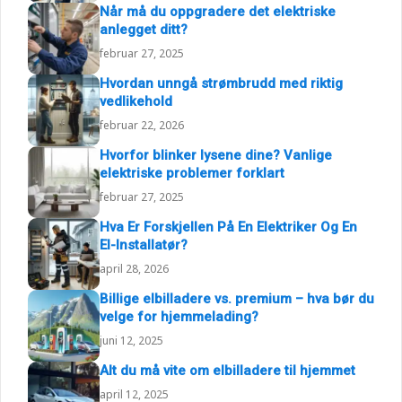
Når må du oppgradere det elektriske
anlegget ditt?
februar 27, 2025
Hvordan unngå strømbrudd med riktig
vedlikehold
februar 22, 2026
Hvorfor blinker lysene dine? Vanlige
elektriske problemer forklart
februar 27, 2025
Hva Er Forskjellen På En Elektriker Og En
El-Installatør?
april 28, 2026
Billige elbilladere vs. premium – hva bør du
velge for hjemmelading?
juni 12, 2025
Alt du må vite om elbilladere til hjemmet
april 12, 2025