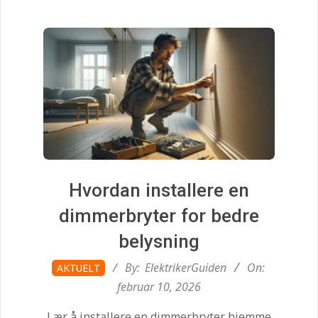
i
d
e
n
.
Hvordan installere en
c
dimmerbryter for bedre
belysning
o
2026-
By:
ElektrikerGuiden
On:
AKTUELT
02-
m
februar 10, 2026
10
Lær å installere en dimmerbryter hjemme