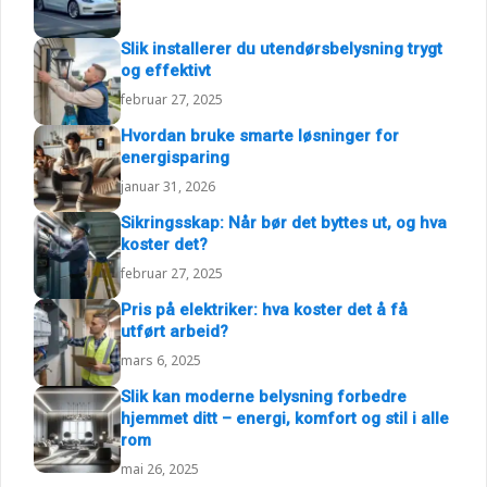
Slik installerer du utendørsbelysning trygt
og effektivt
februar 27, 2025
Hvordan bruke smarte løsninger for
energisparing
januar 31, 2026
Sikringsskap: Når bør det byttes ut, og hva
koster det?
februar 27, 2025
Pris på elektriker: hva koster det å få
utført arbeid?
mars 6, 2025
Slik kan moderne belysning forbedre
hjemmet ditt – energi, komfort og stil i alle
rom
mai 26, 2025