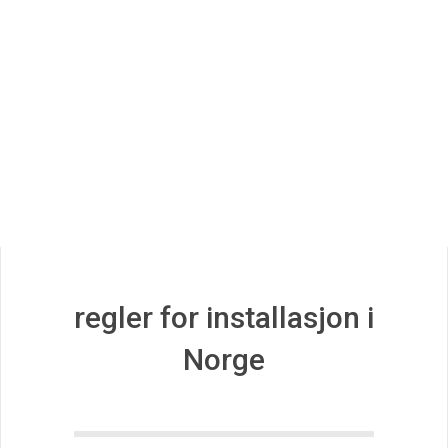
r
i
k
e
r
G
regler for installasjon i
Norge
u