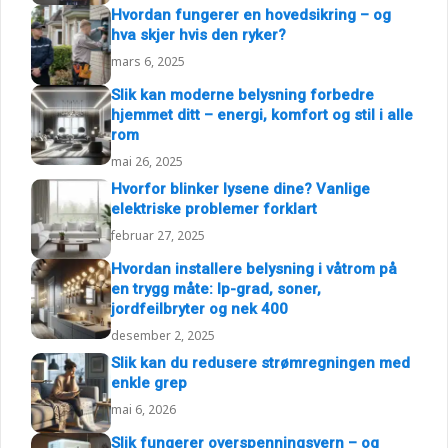
Hvordan fungerer en hovedsikring – og
hva skjer hvis den ryker?
mars 6, 2025
Slik kan moderne belysning forbedre
hjemmet ditt – energi, komfort og stil i alle
rom
mai 26, 2025
Hvorfor blinker lysene dine? Vanlige
elektriske problemer forklart
februar 27, 2025
Hvordan installere belysning i våtrom på
en trygg måte: Ip-grad, soner,
jordfeilbryter og nek 400
desember 2, 2025
Slik kan du redusere strømregningen med
enkle grep
mai 6, 2026
Slik fungerer overspenningsvern – og