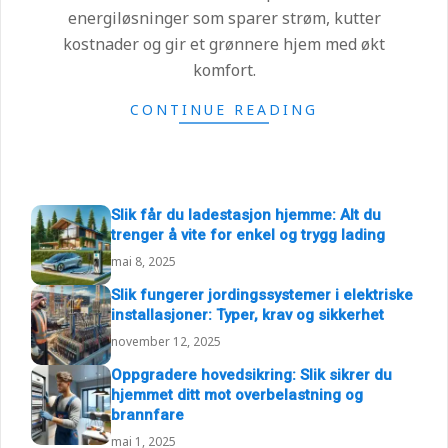
energiløsninger som sparer strøm, kutter
kostnader og gir et grønnere hjem med økt
komfort.
CONTINUE READING
Slik får du ladestasjon hjemme: Alt du
trenger å vite for enkel og trygg lading
mai 8, 2025
Slik fungerer jordingssystemer i elektriske
installasjoner: Typer, krav og sikkerhet
november 12, 2025
Oppgradere hovedsikring: Slik sikrer du
hjemmet ditt mot overbelastning og
brannfare
mai 1, 2025