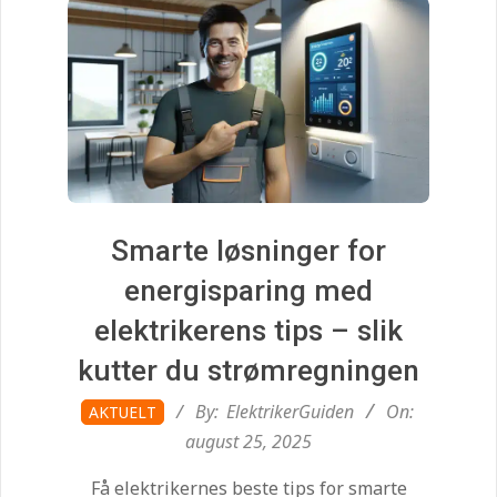
i
d
e
n
.
Smarte løsninger for
energisparing med
c
elektrikerens tips – slik
kutter du strømregningen
o
2025-
By:
ElektrikerGuiden
On:
AKTUELT
08-
august 25, 2025
m
25
Få elektrikernes beste tips for smarte