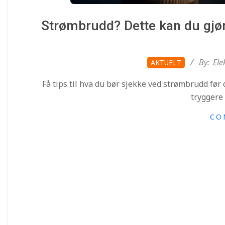
Strømbrudd? Dette kan du gjøre 
2025-
By:
Ele
AKTUELT
09-
Få tips til hva du bør sjekke ved strømbrudd før
05
tryggere 
CO