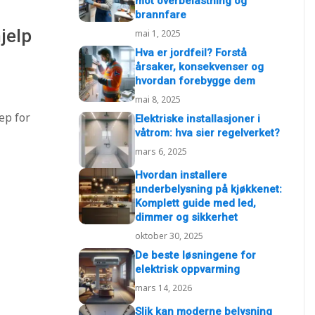
mot overbelastning og
brannfare
jelp
mai 1, 2025
Hva er jordfeil? Forstå
årsaker, konsekvenser og
hvordan forebygge dem
mai 8, 2025
ep for
Elektriske installasjoner i
våtrom: hva sier regelverket?
mars 6, 2025
Hvordan installere
underbelysning på kjøkkenet:
Komplett guide med led,
dimmer og sikkerhet
oktober 30, 2025
De beste løsningene for
elektrisk oppvarming
mars 14, 2026
Slik kan moderne belysning