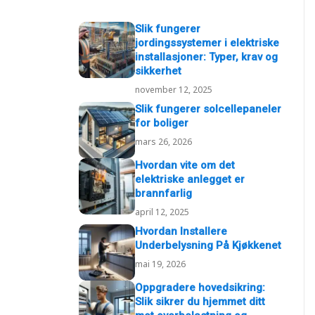
Slik fungerer
jordingssystemer i elektriske
installasjoner: Typer, krav og
sikkerhet
november 12, 2025
Slik fungerer solcellepaneler
for boliger
mars 26, 2026
Hvordan vite om det
elektriske anlegget er
brannfarlig
april 12, 2025
Hvordan Installere
Underbelysning På Kjøkkenet
mai 19, 2026
Oppgradere hovedsikring:
Slik sikrer du hjemmet ditt