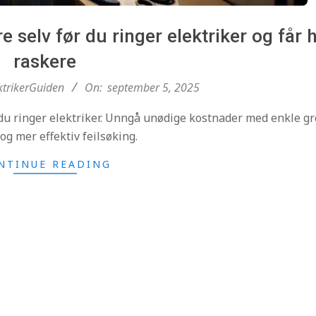
i
selv før du ringer elektriker og får h
d
raskere
ktrikerGuiden
On:
september 5, 2025
e
 du ringer elektriker. Unngå unødige kostnader med enkle gr
n
og mer effektiv feilsøking.
NTINUE READING
.
c
o