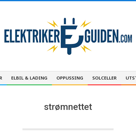
E
l
R
ELBIL & LADING
OPPUSSING
SOLCELLER
UTS
Primary
Navigation
e
Menu
strømnettet
k