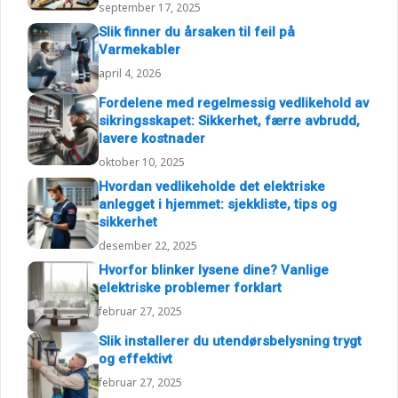
september 17, 2025
Slik finner du årsaken til feil på
Varmekabler
april 4, 2026
Fordelene med regelmessig vedlikehold av
sikringsskapet: Sikkerhet, færre avbrudd,
lavere kostnader
oktober 10, 2025
Hvordan vedlikeholde det elektriske
anlegget i hjemmet: sjekkliste, tips og
sikkerhet
desember 22, 2025
Hvorfor blinker lysene dine? Vanlige
elektriske problemer forklart
februar 27, 2025
Slik installerer du utendørsbelysning trygt
og effektivt
februar 27, 2025