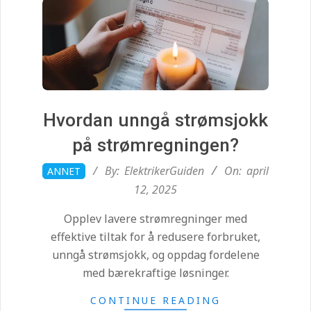
i
d
e
n
Hvordan unngå strømsjokk
på strømregningen?
.
2025-
By:
ElektrikerGuiden
On:
april
ANNET
04-
12, 2025
c
12
Opplev lavere strømregninger med
o
effektive tiltak for å redusere forbruket,
unngå strømsjokk, og oppdag fordelene
med bærekraftige løsninger.
m
CONTINUE READING