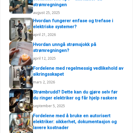
strømregningen
august 25, 2025
Hvordan fungerer enfase og trefase i
elektriske systemer?
april 21, 2026
Hvordan unngå strømsjokk på
strømregningen?
april 12, 2025
Fordelene med regelmessig vedlikehold av
sikringsskapet
mars 2, 2026
Strømbrudd? Dette kan du gjøre selv før
du ringer elektriker og får hjelp raskere
september 5, 2025
Fordelene med å bruke en autorisert
elektriker: sikkerhet, dokumentasjon og
lavere kostnader