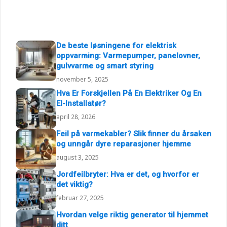
De beste løsningene for elektrisk
oppvarming: Varmepumper, panelovner,
gulvvarme og smart styring
november 5, 2025
Hva Er Forskjellen På En Elektriker Og En
El-Installatør?
april 28, 2026
Feil på varmekabler? Slik finner du årsaken
og unngår dyre reparasjoner hjemme
august 3, 2025
Jordfeilbryter: Hva er det, og hvorfor er
det viktig?
februar 27, 2025
Hvordan velge riktig generator til hjemmet
ditt