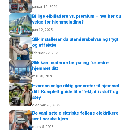
januar 12, 2026
Billige elbilladere vs. premium – hva bør du
velge for hjemmelading?
juni 12, 2025
Slik installerer du utendørsbelysning trygt
og effektivt
februar 27, 2025
Slik kan moderne belysning forbedre
hjemmet ditt
mai 28, 2026
Hvordan velge riktig generator til hjemmet
ditt: Komplett guide til effekt, drivstoff og
støy
oktober 20, 2025
De vanligste elektriske feilene elektrikere
ser i norske hjem
mars 6, 2025