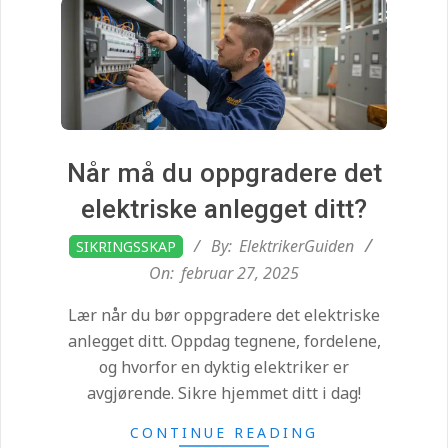
i
d
e
n
Når må du oppgradere det
elektriske anlegget ditt?
.
2025-
By:
ElektrikerGuiden
SIKRINGSSKAP
02-
On:
februar 27, 2025
c
27
Lær når du bør oppgradere det elektriske
o
anlegget ditt. Oppdag tegnene, fordelene,
og hvorfor en dyktig elektriker er
avgjørende. Sikre hjemmet ditt i dag!
m
CONTINUE READING